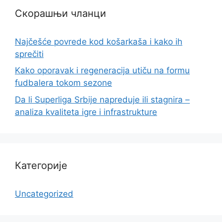
Скорашњи чланци
Najčešće povrede kod košarkaša i kako ih
sprečiti
Kako oporavak i regeneracija utiču na formu
fudbalera tokom sezone
Da li Superliga Srbije napreduje ili stagnira –
analiza kvaliteta igre i infrastrukture
Категорије
Uncategorized