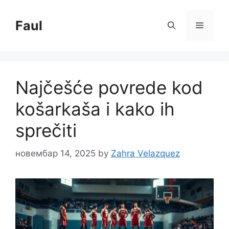
Skip
to
Faul
Menu
content
Najčešće povrede kod
košarkaša i kako ih
sprečiti
новембар 14, 2025
by
Zahra Velazquez